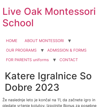
Skip
Live Oak Montessori
to
content
School
HOME
ABOUT MONTESSORI
OUR PROGRAMS
ADMISSION & FORMS
FOR PARENTS uniforms
CONTACT
Katere Igralnice So
Dobre 2023
Že naslednje leto je končal na 11, da začnete igro in
gledate vrtenje kolutov. Izpolnite Bonus za posebne