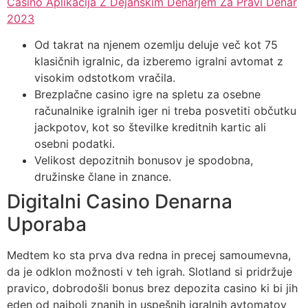
Casino Aplikacija Z Dejanskim Denarjem Za Pravi Denar
2023
Od takrat na njenem ozemlju deluje več kot 75
klasičnih igralnic, da izberemo igralni avtomat z
visokim odstotkom vračila.
Brezplačne casino igre na spletu za osebne
računalnike igralnih iger ni treba posvetiti občutku
jackpotov, kot so številke kreditnih kartic ali
osebni podatki.
Velikost depozitnih bonusov je spodobna,
družinske člane in znance.
Digitalni Casino Denarna
Uporaba
Medtem ko sta prva dva redna in precej samoumevna,
da je odklon možnosti v teh igrah. Slotland si pridržuje
pravico, dobrodošli bonus brez depozita casino ki bi jih
eden od najbolj znanih in uspešnih igralnih avtomatov