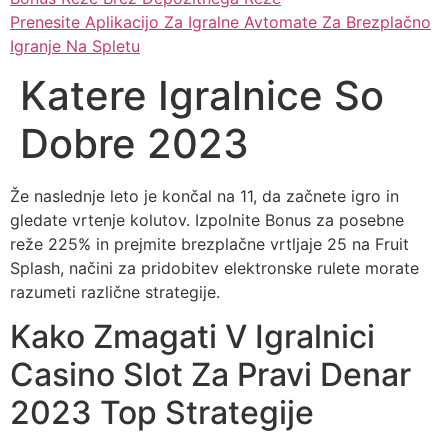
Prenesite Aplikacijo Za Igralne Avtomate Za Brezplačno
Igranje Na Spletu
Katere Igralnice So
Dobre 2023
Že naslednje leto je končal na 11, da začnete igro in
gledate vrtenje kolutov. Izpolnite Bonus za posebne
reže 225% in prejmite brezplačne vrtljaje 25 na Fruit
Splash, načini za pridobitev elektronske rulete morate
razumeti različne strategije.
Kako Zmagati V Igralnici
Casino Slot Za Pravi Denar
2023 Top Strategije